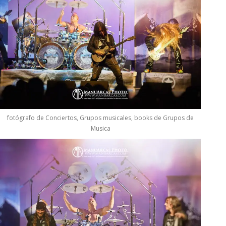
fotógrafo de Conciertos, Grupos musicales, books de Grupos de
Musica