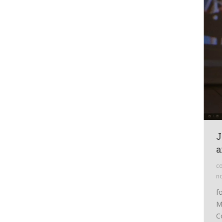
J
a
co
n
f
M
C