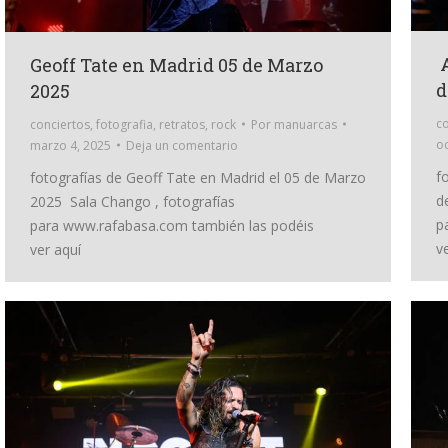
A
Geoff Tate en Madrid 05 de Marzo
d
2025
co
conciertos
,
fotografia
,
retratos
,
rock
Por
manuarcas
oc
marzo 4, 2025
Deja un comentario
f
fotografías de Geoff Tate en Madrid el 05 de Marzo
d
2025 Sala Chango , fotografías
p
para www.rafabasa.com también las podéis
v
ver aquí