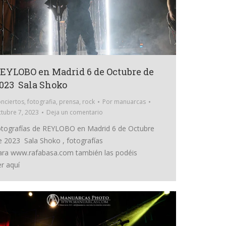
EYLOBO en Madrid 6 de Octubre de
023 Sala Shoko
nciertos
,
fotografia
,
prensa
,
rock
Por
manuarcas
tubre 7, 2023
Deja un comentario
otografías de REYLOBO en Madrid 6 de Octubre
e 2023 Sala Shoko , fotografías
ara www.rafabasa.com también las podéis
er aquí