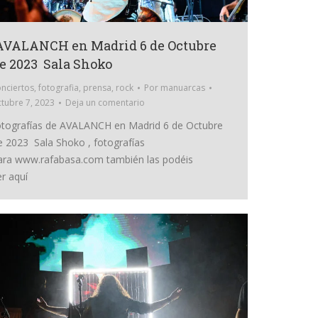
VALANCH en Madrid 6 de Octubre
e 2023 Sala Shoko
nciertos
,
fotografia
,
prensa
,
rock
Por
manuarcas
tubre 7, 2023
Deja un comentario
otografías de AVALANCH en Madrid 6 de Octubre
e 2023 Sala Shoko , fotografías
ara www.rafabasa.com también las podéis
er aquí