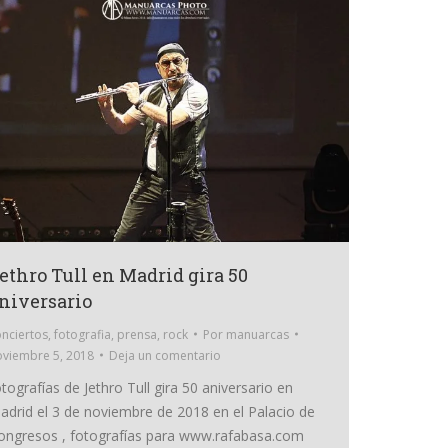
ethro Tull en Madrid gira 50
niversario
nciertos
,
fotografia
,
prensa
,
rock
Por
manuarcas
oviembre 5, 2018
Deja un comentario
otografías de Jethro Tull gira 50 aniversario en
adrid el 3 de noviembre de 2018 en el Palacio de
ongresos , fotografías para www.rafabasa.com