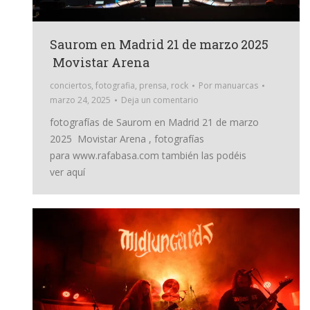
Saurom en Madrid 21 de marzo 2025
Movistar Arena
conciertos
,
fotografia
,
prensa
,
rock
Por
manuarcas
marzo 24, 2025
Deja un comentario
fotografías de Saurom en Madrid 21 de marzo
2025 Movistar Arena , fotografías
para www.rafabasa.com también las podéis
ver aquí