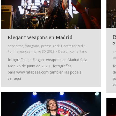
R
Elegant weapons en Madrid
2
conciertos
,
fotografia
,
prensa
,
rock
,
Uncategorized
Por
manuarcas
junio 30, 2023
Deja un comentario
co
oc
fotografías de Elegant weapons en Madrid Sala
Mon 26 de Junio de 2023 , fotografías
f
para www.rafabasa.com también las podéis
d
ver aquí
p
v