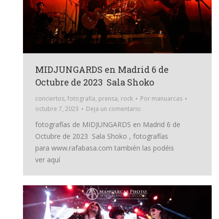
MIDJUNGARDS en Madrid 6 de
Octubre de 2023 Sala Shoko
conciertos
,
fotografia
,
prensa
,
rock
Por
manuarcas
octubre 7, 2023
Deja un comentario
fotografías de MIDJUNGARDS en Madrid 6 de
Octubre de 2023 Sala Shoko , fotografías
para www.rafabasa.com también las podéis
ver aquí