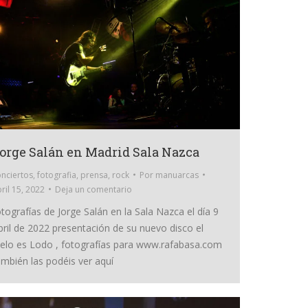
orge Salán en Madrid Sala Nazca
nciertos
,
fotografia
,
prensa
,
rock
Por
manuarcas
ril 15, 2022
Deja un comentario
otografías de Jorge Salán en la Sala Nazca el día 9
bril de 2022 presentación de su nuevo disco el
ielo es Lodo , fotografías para www.rafabasa.com
ambién las podéis ver aquí