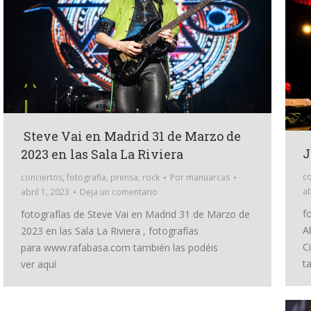
Steve Vai en Madrid 31 de Marzo de
J
2023 en las Sala La Riviera
co
conciertos
,
fotografia
,
prensa
,
rock
Por
manuarcas
ab
abril 1, 2023
Deja un comentario
f
fotografías de Steve Vai en Madrid 31 de Marzo de
A
2023 en las Sala La Riviera , fotografías
C
para www.rafabasa.com también las podéis
t
ver aquí