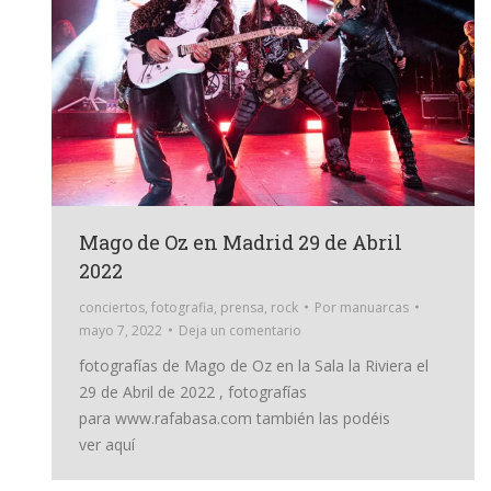
Mago de Oz en Madrid 29 de Abril
2022
conciertos
,
fotografia
,
prensa
,
rock
Por
manuarcas
mayo 7, 2022
Deja un comentario
fotografías de Mago de Oz en la Sala la Riviera el
29 de Abril de 2022 , fotografías
para www.rafabasa.com también las podéis
ver aquí