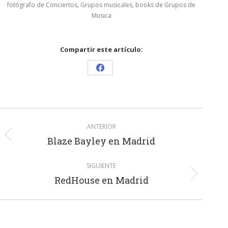
fotógrafo de Conciertos, Grupos musicales, books de Grupos de
Musica
Compartir este artículo:
Share
on
Facebook
Navegación
ANTERIOR
entre
Publicación
Blaze Bayley en Madrid
anterior:
publicaciones
SIGUIENTE
Publicación
RedHouse en Madrid
siguiente: