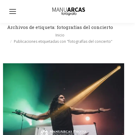
Busc
Archivos de etiqueta:
fotografías del concierto
Estás aquí:
Inicio
Publicaciones etiquetadas con "fotografías del concierto"