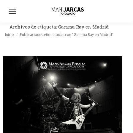
Busc
Archivos de etiqueta:
Gamma Ray en Madrid
Estás aquí:
Inicio
Publicaciones etiquetadas con "Gamma Ray en Madrid"