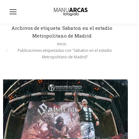
Busc
Archivos de etiqueta:
Sabaton en el estadio
Metropolitano de Madrid
Estás aquí:
Inicio
Publicaciones etiquetadas con "Sabaton en el estadio
Metropolitano de Madrid"