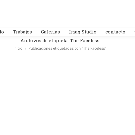
fo
Trabajos
Galerias
Imag Studio
contacto
Archivos de etiqueta:
The Faceless
Estás aquí:
Inicio
Publicaciones etiquetadas con "The Faceless"