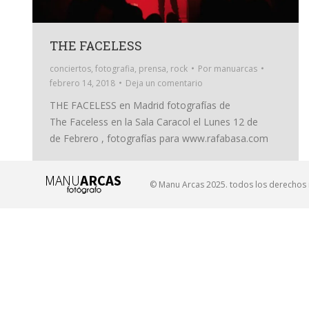
THE FACELESS
conciertos
,
fotografia
,
prensa
,
rock
Por
manuarcas
febrero 14, 2018
Deja un comentario
THE FACELESS en Madrid fotografías de
The Faceless en la Sala Caracol el Lunes 12 de
de Febrero , fotografías para www.rafabasa.com
© Manu Arcas 2025. todos los derechos