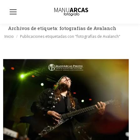
Busc
Archivos de etiqueta:
fotografías de Avalanch
Estás aquí:
Inicio
Publicaciones etiquetadas con "fotografías de Avalanch"